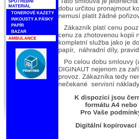
Tato smlouva je jedinečná
SPOTŘEBNÍ
MATERIÁL
dobu určitou pronajmout ko
TONEROVÉ KAZETY
nemusí platit žádné pořizo
INKOUSTY A PÁSKY
PAPÍR
Zákazník platí cenu pouz
BAZAR
cenu za zhotovenou kopii n
AMBULANCE
kompletní služba jako je d
papír, náhradní díly, pravid
Po celou dobu smlouvy (a
DIGINAUT nejenom za zaří
provoz. Zákazníka tedy n
nečekané servisní náklady
K dispozici jsou če
formátu A4 nebo
Pro Vaše podmínk
Digitální kopírovací