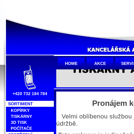
HOME
AKCE
SERVI
+420 732 184 784
Pronájem k
SORTIMENT
KOPÍRKY
Velmi oblíbenou službou j
TISKÁRNY
3D TISK
údržbě.
POČÍTAČE